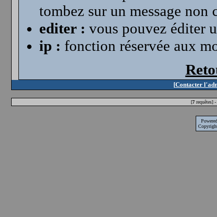
tombez sur un message non co
editer :
vous pouvez éditer un
ip :
fonction réservée aux mod
Reto
[
Contacter l'ad
[
7
requêtes] -
Powere
Copyrigh